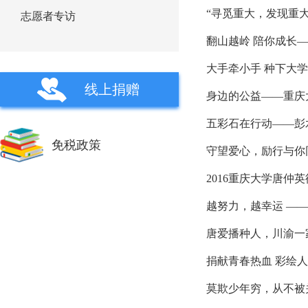
“寻觅重大，发现重
志愿者专访
翻山越岭 陪你成长
大手牵小手 种下大
线上捐赠
身边的公益——重庆
五彩石在行动——彭
免税政策
守望爱心，励行与你
2016重庆大学唐仲
越努力，越幸运 —
唐爱播种人，川渝一
捐献青春热血 彩绘
莫欺少年穷，从不被