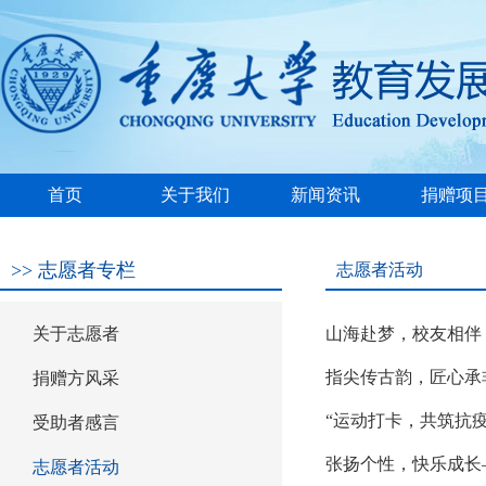
首页
关于我们
新闻资讯
捐赠项
基金会简介
基金会章程
秘书长简历
基金会制度
领导致辞
组织机构
理事监事
资质文件
政策法规
常见问题
捐赠指南
免税政策
通知公告
机构新闻
语言文字
港澳地区及
学校发展
学生资助
教师发展
学科建设
校园建设
校友捐赠
校外公益
财政补贴
>>
志愿者专栏
志愿者活动
筹资
关于志愿者
山海赴梦，校友相伴
指尖传古韵，匠心承
捐赠方风采
“运动打卡，共筑抗
受助者感言
张扬个性，快乐成长
志愿者活动