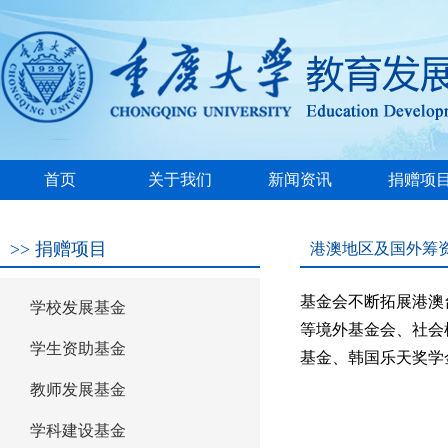
首页
关于我们
新闻资讯
捐赠项
基金会简介
基金会章程
秘书长简历
基金会制度
领导致辞
组织机构
理事监事
资质文件
政策法规
常见问题
捐赠指南
免税政策
通知公告
机构新闻
语言文字
港澳地区及
学校发展
学生资助
教师发展
学科建设
校园建设
校友捐赠
校外公益
财政补贴
>>
捐赠项目
港澳地区及国外筹
筹资
基金会不断拓展港澳台
学校发展基金
等境外基金会、社会
学生资助基金
基金、韩国乐天奖学
教师发展基金
学科建设基金