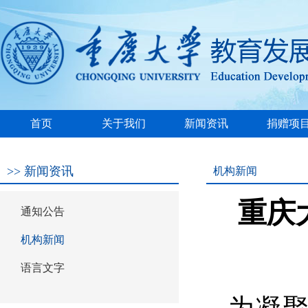
首页
关于我们
新闻资讯
捐赠项
基金会简介
基金会章程
秘书长简历
基金会制度
领导致辞
组织机构
理事监事
资质文件
政策法规
常见问题
捐赠指南
免税政策
通知公告
机构新闻
语言文字
港澳地区及
学校发展
学生资助
教师发展
学科建设
校园建设
校友捐赠
校外公益
财政补贴
>>
新闻资讯
机构新闻
筹资
重庆
通知公告
机构新闻
语言文字