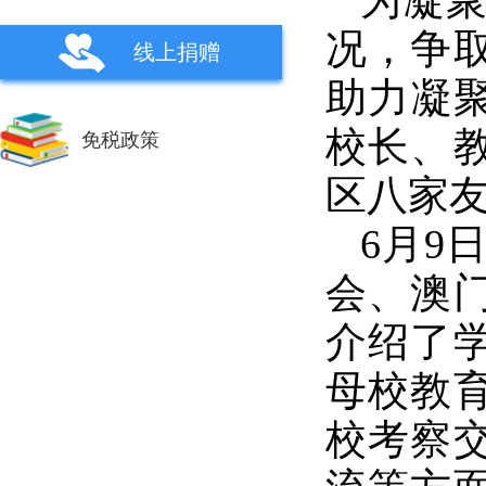
为凝
况，争
线上捐赠
助力凝聚
校长、
免税政策
区八家
6月9
会、澳
介绍了
母校教
校考察